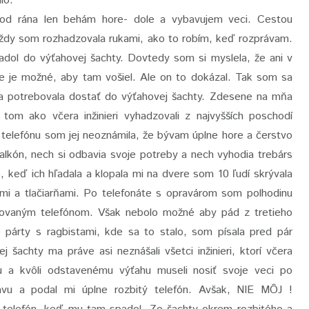
alo.
d rána len behám hore- dole a vybavujem veci. Cestou
ždy som rozhadzovala rukami, ako to robím, keď rozprávam.
padol do výťahovej šachty. Dovtedy som si myslela, že ani v
e je možné, aby tam vošiel. Ale on to dokázal. Tak som sa
 sa potrebovala dostať do výťahovej šachty. Zdesene na mňa
 tom ako včera inžinieri vyhadzovali z najvyšších poschodí
 telefónu som jej neoznámila, že bývam úplne hore a čerstvo
alkón, nech si odbavia svoje potreby a nech vyhodia trebárs
e, keď ich hľadala a klopala mi na dvere som 10 ľudí skrývala
mi a tlačiarňami. Po telefonáte s opravárom som polhodinu
milovaným telefónom. Však nebolo možné aby pád z tretieho
o párty s ragbistami, kde sa to stalo, som písala pred pár
 šachty ma práve asi neznášali všetci inžinieri, ktorí včera
ku a kvôli odstavenému výťahu museli nosiť svoje veci po
u a podal mi úplne rozbitý telefón. Avšak, NIE MÔJ !