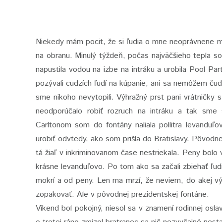
Niekedy mám pocit, že si ľudia o mne neoprávnene 
na obranu. Minulý týždeň, počas najväčšieho tepla so
napustila vodou na izbe na intráku a urobila Pool Par
pozývali cudzích ľudí na kúpanie, ani sa nemôžem čudov
sme nikoho nevytopili. Výhražný prst pani vrátničky
neodporúčalo robiť rozruch na intráku a tak sme
Carltonom som do fontány naliala pollitra levanduľ
urobiť odvtedy, ako som prišla do Bratislavy. Pôvod
tá žiaľ v inkriminovanom čase nestriekala. Peny bolo
krásne levanduľovo. Po tom ako sa začali zbiehať ľudia
mokrí a od peny. Len ma mrzí, že neviem, do akej v
zopakovať. Ale v pôvodnej prezidentskej fontáne.
Víkend bol pokojný, niesol sa v znamení rodinnej osl