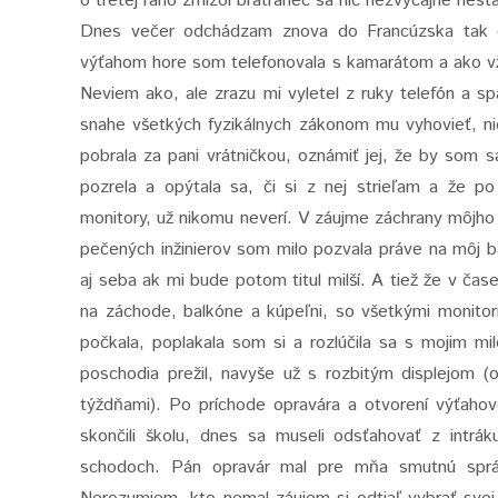
o tretej ráno zmizol bratranec sa nič nezvyčajné nest
Dnes večer odchádzam znova do Francúzska tak o
výťahom hore som telefonovala s kamarátom a ako v
Neviem ako, ale zrazu mi vyletel z ruky telefón a s
snahe všetkých fyzikálnych zákonom mu vyhovieť, ni
pobrala za pani vrátničkou, oznámiť jej, že by som
pozrela a opýtala sa, či si z nej strieľam a že po
monitory, už nikomu neverí. V záujme záchrany môjho
pečených inžinierov som milo pozvala práve na môj b
aj seba ak mi bude potom titul milší. A tiež že v čas
na záchode, balkóne a kúpeľni, so všetkými monitor
počkala, poplakala som si a rozlúčila sa s mojim 
poschodia prežil, navyše už s rozbitým displejom (
týždňami). Po príchode opravára a otvorení výťahovej
skončili školu, dnes sa museli odsťahovať z intrá
schodoch. Pán opravár mal pre mňa smutnú správ