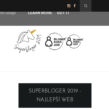
er-agent
rate usage
LEARN MORE
GOT IT
SUPERBLOGER 2019 -
NAJLEPŠÍ WEB