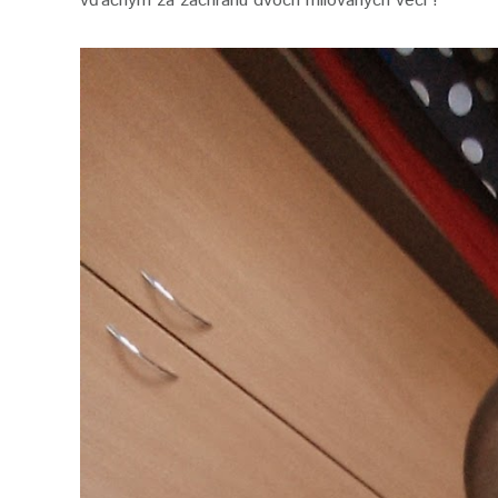
vďačným za záchranu dvoch milovaných vecí !