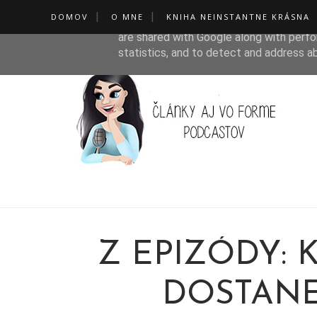
DOMOV
O MNE
KNIHA NEINSTANTNE KRÁSNA
This site uses cookies from Google to de
are shared with Google along with perfo
statistics, and to detect and address a
Z EPIZÓDY:
DOSTAN