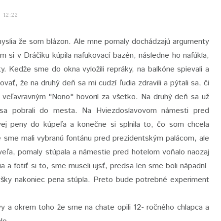
12:22
myslia že som blázon. Ale mne pomaly dochádzajú argumenty
m si v Dráčiku kúpila nafukovací bazén, následne ho nafúkla,
ty. Kedže sme do okna vyložili repráky, na balkóne spievali a
ať, že na druhý deň sa mi cudzí ľudia zdravili a pýtali sa, či
 s veľavravným "Nono" hovoril za všetko. Na druhý deň sa už
 sa pobrali do mesta. Na Hviezdoslavovom námesti pred
ovej peny do kúpeľa a konečne si splnila to, čo som chcela
ne sme mali vybranú fontánu pred prezidentským palácom, ale
 veľa, pomaly stúpala a námestie pred hotelom voňalo naozaj
 a fotiť si to, sme museli ujsť, predsa len sme boli nápadní-
ýšky nakoniec pena stúpla. Preto bude potrebné experiment
avy a okrem toho že sme na chate opili 12- ročného chlapca a