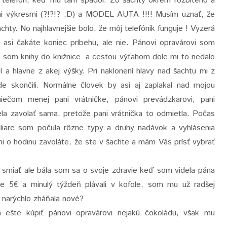
j telefón, keď mu tam spadol. Zo šachty okrem rozbitého a
ými výkresmi (?!?!? :D) a MODEL AUTA !!!! Musím uznať, že
achty. No najhlavnejšie bolo, že môj telefónik funguje ! Vyzerá
z asi čakáte koniec príbehu, ale nie. Pánovi opravárovi som
a som knihy do knižnice a cestou výťahom dole mi to nedalo
 a hlavne z akej výšky. Pri naklonení hlavy nad šachtu mi z
de skončili. Normálne človek by asi aj zaplakal nad mojou
ečom menej pani vrátničke, pánovi prevádzkarovi, pani
a zavolať sama, pretože pani vrátnička to odmietla. Počas
liare som počula rôzne typy a druhy nadávok a vyhlásenia
mi o hodinu zavoláte, že ste v šachte a mám Vás prísť vybrať
 smiať ale bála som sa o svoje zdravie keď som videla pána
ále 5€ a minulý týždeň plávali v kofole, som mu už radšej
 narýchlo zháňala nové?
šte kúpiť pánovi opravárovi nejakú čokoládu, však mu