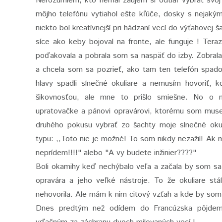
Nerozumiem, kto nemal záujem si odtiaľ vybrať svo
môjho telefónu vytiahol ešte kľúče, dosky s nejak
niekto bol kreatívnejší pri hádzaní vecí do výťahovej š
síce ako keby bojoval na fronte, ale funguje ! Tera
poďakovala a pobrala som sa naspäť do izby. Zobral
a chcela som sa pozrieť, ako tam ten telefón spadol
hlavy spadli slnečné okuliare a nemusím hovoriť, k
šikovnosťou, ale mne to prišlo smiešne. No o ni
upratovačke a pánovi opravárovi, ktorému som musel
druhého pokusu vybrať zo šachty moje slnečné oku
typu: ,,Toto nie je možné! To som nikdy nezažil! Ak 
neprídem!!!!" alebo "A vy budete inžinier????"
Boli okamihy keď nechýbalo veľa a začala by som sa
opravára a jeho veľké nástroje. To že okuliare st
nehovorila. Ale mám k nim citový vzťah a kde by som
Dnes predtým než odídem do Francúzska pôjdem e