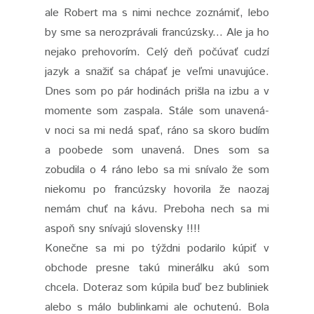
ale Robert ma s nimi nechce zoznámiť, lebo
by sme sa nerozprávali francúzsky... Ale ja ho
nejako prehovorím. Celý deň počúvať cudzí
jazyk a snažiť sa chápať je veľmi unavujúce.
Dnes som po pár hodinách prišla na izbu a v
momente som zaspala. Stále som unavená-
v noci sa mi nedá spať, ráno sa skoro budím
a poobede som unavená. Dnes som sa
zobudila o 4 ráno lebo sa mi snívalo že som
niekomu po francúzsky hovorila že naozaj
nemám chuť na kávu. Preboha nech sa mi
aspoň sny snívajú slovensky !!!!
Konečne sa mi po týždni podarilo kúpiť v
obchode presne takú minerálku akú som
chcela. Doteraz som kúpila buď bez bubliniek
alebo s málo bublinkami ale ochutenú. Bola