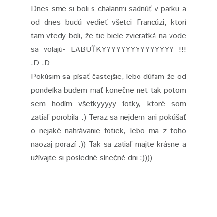
Dnes sme si boli s chalanmi sadnúť v parku a
od dnes budú vedieť všetci Francúzi, ktorí
tam vtedy boli, že tie biele zvieratká na vode
sa volajú- LABUŤKYYYYYYYYYYYYYYY !!!
:D :D
Pokúsim sa písať častejšie, lebo dúfam že od
pondelka budem mať konečne net tak potom
sem hodím všetkyyyyy fotky, ktoré som
zatiaľ porobila :) Teraz sa nejdem ani pokúšať
o nejaké nahrávanie fotiek, lebo ma z toho
naozaj porazí :)) Tak sa zatiaľ majte krásne a
užívajte si posledné slnečné dni :))))