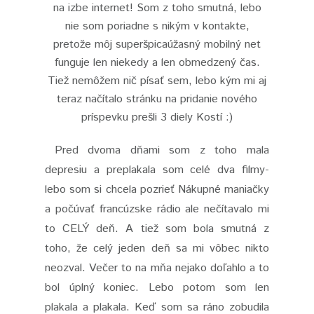
na izbe internet! Som z toho smutná, lebo
nie som poriadne s nikým v kontakte,
pretože môj superšpicaúžasný mobilný net
funguje len niekedy a len obmedzený čas.
Tiež nemôžem nič písať sem, lebo kým mi aj
teraz načítalo stránku na pridanie nového
príspevku prešli 3 diely Kostí :)
Pred dvoma dňami som z toho mala
depresiu a preplakala som celé dva filmy-
lebo som si chcela pozrieť Nákupné maniačky
a počúvať francúzske rádio ale nečítavalo mi
to CELÝ deň. A tiež som bola smutná z
toho, že celý jeden deň sa mi vôbec nikto
neozval. Večer to na mňa nejako doľahlo a to
bol úplný koniec. Lebo potom som len
plakala a plakala. Keď som sa ráno zobudila