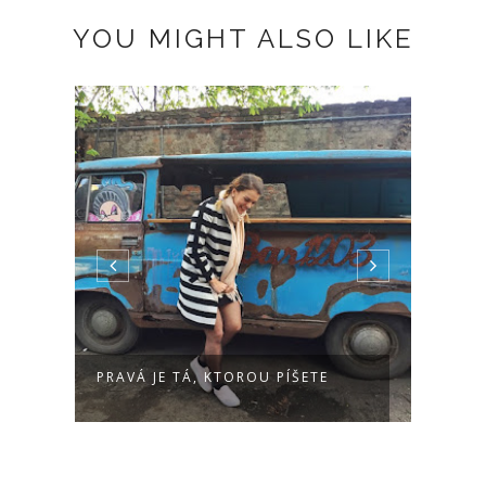
YOU MIGHT ALSO LIKE
BO
PRAVÁ JE TÁ, KTOROU PÍŠETE
I MIS