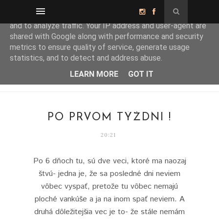
This site uses cookies from Google to deliver its services
and to analyze traffic. Your IP address and user-agent are
shared with Google along with performance and security
metrics to ensure quality of service, generate usage
statistics, and to detect and address abuse.
LEARN MORE
GOT IT
PO PRVOM TÝŽDNI !
20:21
Po 6 dňoch tu, sú dve veci, ktoré ma naozaj
štvú- jedna je, že sa posledné dni neviem
vôbec vyspať, pretože tu vôbec nemajú
ploché vankúše a ja na inom spať neviem. A
druhá dôležitejšia vec je to- že stále nemám