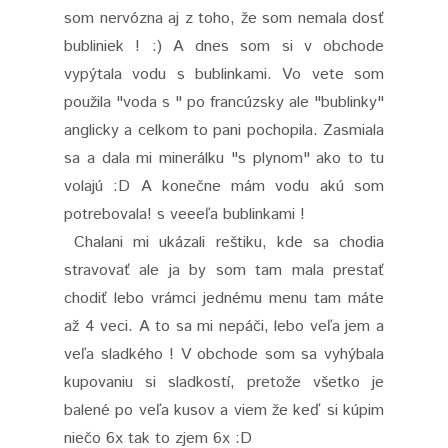
som nervózna aj z toho, že som nemala dosť
bubliniek ! :) A dnes som si v obchode
vypýtala vodu s bublinkami. Vo vete som
použila "voda s " po francúzsky ale "bublinky"
anglicky a celkom to pani pochopila. Zasmiala
sa a dala mi minerálku "s plynom" ako to tu
volajú :D A konečne mám vodu akú som
potrebovala! s veeeľa bublinkami !
Chalani mi ukázali reštiku, kde sa chodia
stravovať ale ja by som tam mala prestať
chodiť lebo vrámci jednému menu tam máte
až 4 veci. A to sa mi nepáči, lebo veľa jem a
veľa sladkého ! V obchode som sa vyhýbala
kupovaniu si sladkostí, pretože všetko je
balené po veľa kusov a viem že keď si kúpim
niečo 6x tak to zjem 6x :D