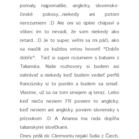
pomaly, najpomalšie, anglicky, slovensko-
české pokusy...niekedy ani potom
nerozumiem :D Ale oni sú úplne chápaví a
vôbec im to nevadí, že som niekedy ako
retard. :D Je to super, veľmi sa mi páči, ako
sa naučili za každou vetou hovoriť "Dobľe
dobľe". Tiež si super rozumiem s babami z
Talianska. Naše rozhovory si budem asi
nahrávať a niekedy keď budem vedieť perfiš
francúzsky si to pustím a budem sa smiať.
Vlastne, už sa na tom smejem aj teraz. Lebo
keď niečo neviem FR poviem to anglicky,
keď neviem ani anglicky, poviem slovensky s
prízvukom :D A Arianna ma rada dopĺňa
talianskymi slovíčkami.
Dnes prišli do Clermontu nejakí ľudia z Čiech,