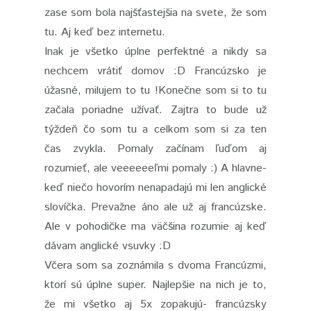
zase som bola najšťastejšia na svete, že som
tu. Aj keď bez internetu.
Inak je všetko úplne perfektné a nikdy sa
nechcem vrátiť domov :D Francúzsko je
úžasné, milujem to tu !Konečne som si to tu
začala poriadne užívať. Zajtra to bude už
týždeň čo som tu a celkom som si za ten
čas zvykla. Pomaly začínam ľuďom aj
rozumieť, ale veeeeeeľmi pomaly :) A hlavne-
keď niečo hovorím nenapadajú mi len anglické
slovíčka. Prevažne áno ale už aj francúzske.
Ale v pohodičke ma väčšina rozumie aj keď
dávam anglické vsuvky :D
Včera som sa zoznámila s dvoma Francúzmi,
ktorí sú úplne super. Najlepšie na nich je to,
že mi všetko aj 5x zopakujú- francúzsky