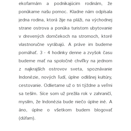
ekofarmám a podnikajúcim rodinám, že
ponúkame našu pomoc. Kladne nám odpísala
jedna rodina, ktorá žije na pláži, na východnej
strane ostrova a ponúka turistom ubytovanie
v drevených domčekoch na stromoch, ktoré
vlastnoručne vyrábajú. A práve im budeme
pomáhať. 3 - 4 hodinky denne a zvyšok času
budeme mať na spoločné chvíľky na jednom
z najkrajších ostrovov sveta, spoznávanie
Indonézie, nových ľudí, úplne odlišnej kultúry,
cestovanie. Odlietame už o tri týždne a veľmi
sa teším. Síce som už prežila rok v zahraničí,
myslím, že Indonézia bude niečo úplne iné. A
áno, úplne o všetkom budem blogovať
(dúfam).