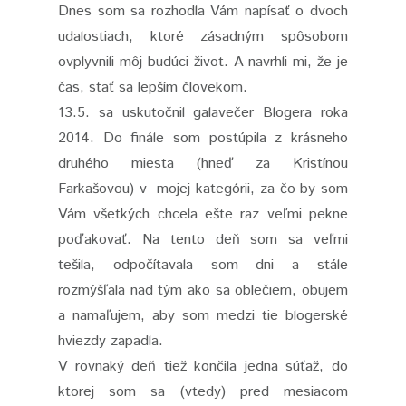
Dnes som sa rozhodla Vám napísať o dvoch
udalostiach, ktoré zásadným spôsobom
ovplyvnili môj budúci život. A navrhli mi, že je
čas, stať sa lepším človekom.
13.5. sa uskutočnil galavečer Blogera roka
2014. Do finále som postúpila z krásneho
druhého miesta (hneď za Kristínou
Farkašovou) v mojej kategórii, za čo by som
Vám všetkých chcela ešte raz veľmi pekne
poďakovať. Na tento deň som sa veľmi
tešila, odpočítavala som dni a stále
rozmýšľala nad tým ako sa oblečiem, obujem
a namaľujem, aby som medzi tie blogerské
hviezdy zapadla.
V rovnaký deň tiež končila jedna súťaž, do
ktorej som sa (vtedy) pred mesiacom