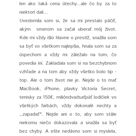
len ako taká cena útechy...ale čo by za to
niektorí dali...
Uvedomila som si, že sa mi prestalo páčiť,
akým smerom sa začal uberať môj život.
Kde mi vždy išlo hlavne o prestíž, snažila som
sa byť vo všetkom najlepšia, hnala som sa za
úspechom a vždy mi záležalo na tom, čo
povedia iní. Zakladala som si na bezchybnom
vzhľade a na tom aby vždy všetko bolo tip -
top. Ale o tom život nie je. Nejde o to mať
MacBook, iPhone, plavky Victoria Secret,
tenisky za 150€, milióndvadsaťpäť lodičiek vo
všetkých farbách, vždy dokonalé nechty a
,,zapadať". Nejde ani o to, aby som stále
niekomu niečo dokazovala a snažila sa byť
bez chyby. A ešte nedávno som si myslela,