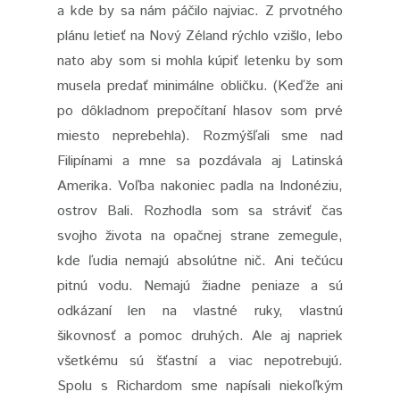
a kde by sa nám páčilo najviac. Z prvotného
plánu letieť na Nový Zéland rýchlo vzišlo, lebo
nato aby som si mohla kúpiť letenku by som
musela predať minimálne obličku. (Keďže ani
po dôkladnom prepočítaní hlasov som prvé
miesto neprebehla). Rozmýšľali sme nad
Filipínami a mne sa pozdávala aj Latinská
Amerika. Voľba nakoniec padla na Indonéziu,
ostrov Bali. Rozhodla som sa stráviť čas
svojho života na opačnej strane zemegule,
kde ľudia nemajú absolútne nič. Ani tečúcu
pitnú vodu. Nemajú žiadne peniaze a sú
odkázaní len na vlastné ruky, vlastnú
šikovnosť a pomoc druhých. Ale aj napriek
všetkému sú šťastní a viac nepotrebujú.
Spolu s Richardom sme napísali niekoľkým