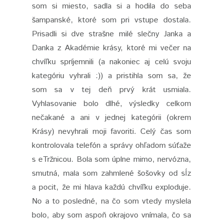
som si miesto, sadla si a hodila do seba
šampanské, ktoré som pri vstupe dostala.
Prisadli si dve strašne milé slečny Janka a
Danka z Akadémie krásy, ktoré mi večer na
chvíľku spríjemnili (a nakoniec aj celú svoju
kategóriu vyhrali :)) a pristihla som sa, že
som sa v tej deň prvý krát usmiala.
Vyhlasovanie bolo dlhé, výsledky celkom
nečakané a ani v jednej kategórii (okrem
Krásy) nevyhrali moji favoriti. Celý čas som
kontrolovala telefón a správy ohľadom súťaže
s eTržnicou. Bola som úplne mimo, nervózna,
smutná, mala som zahmlené šošovky od sĺz
a pocit, že mi hlava každú chvíľku exploduje.
No a to posledné, na čo som vtedy myslela
bolo, aby som aspoň okrajovo vnímala, čo sa