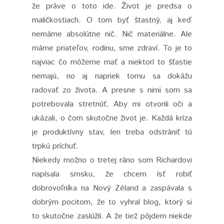
že práve o toto ide. Život je predsa o
maličkostiach. O tom byť štastný, aj keď
nemáme absolútne nič. Nič materiálne. Ale
máme priateľov, rodinu, sme zdraví. To je to
najviac čo môžeme mať a niektorí to šťastie
nemajú, no aj napriek tomu sa dokážu
radovať zo života. A presne s nimi som sa
potrebovala stretnúť. Aby mi otvorili oči a
ukázali, o čom skutočne život je. Každá kríza
je produktívny stav, len treba odstrániť tú
trpkú príchuť.
Niekedy možno o tretej ráno som Richardovi
napísala smsku, že chcem ísť robiť
dobrovoľníka na Nový Zéland a zaspávala s
dobrým pocitom, že to vyhral blog, ktorý si
to skutočne zaslúžil. A že tiež pôjdem niekde