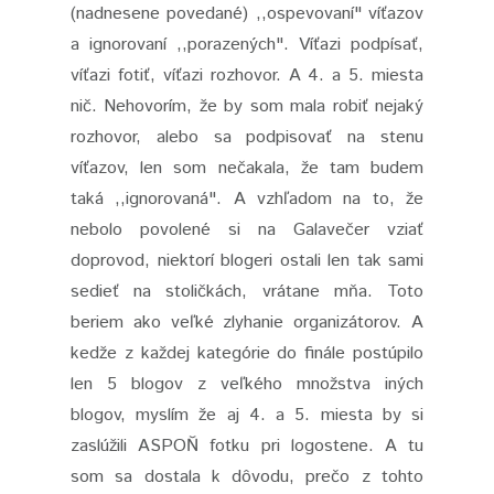
(nadnesene povedané) ,,ospevovaní" víťazov
a ignorovaní ,,porazených". Víťazi podpísať,
víťazi fotiť, víťazi rozhovor. A 4. a 5. miesta
nič. Nehovorím, že by som mala robiť nejaký
rozhovor, alebo sa podpisovať na stenu
víťazov, len som nečakala, že tam budem
taká ,,ignorovaná". A vzhľadom na to, že
nebolo povolené si na Galavečer vziať
doprovod, niektorí blogeri ostali len tak sami
sedieť na stoličkách, vrátane mňa. Toto
beriem ako veľké zlyhanie organizátorov. A
kedže z každej kategórie do finále postúpilo
len 5 blogov z veľkého množstva iných
blogov, myslím že aj 4. a 5. miesta by si
zaslúžili ASPOŇ fotku pri logostene. A tu
som sa dostala k dôvodu, prečo z tohto