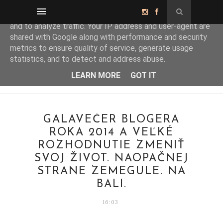
This site uses cookies from Google to deliver its services
and to analyze traffic. Your IP address and user-agent are
shared with Google along with performance and security
metrics to ensure quality of service, generate usage
statistics, and to detect and address abuse.
LEARN MORE
GOT IT
GALAVEČER BLOGERA
ROKA 2014 A VEĽKÉ
ROZHODNUTIE ZMENIŤ
SVOJ ŽIVOT. NAOPAČNEJ
STRANE ZEMEGULE. NA
BALI.
16:03