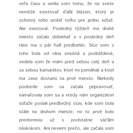
veľa času a verila som tomu, že na svete
nemôže existovať ďalší blázon, ktorý je
ochotný toho urobiť toľko pre jednu súťaž.
Ale existoval. Posledný týždeň ma druhé
miesto začalo dobiehať a v posledný deň
ráno ma o pár ľudí predbehlo. Síce som z
toho bola od rána smutná a podráždená,
vedela som že mám pred sebou celý deň a
za sebou kamarátov, ktorí mi pomáhali a ktorí
ma zase dostanú na prvé miesto. Niekedy
poobede som sa začala pripravovať,
namaľovala som sa a vtedy nám organizátori
súťaže poslali predbežný stav, kde som bola
stále na druhom mieste, no to prvé bolo
predomnou už s podstatne väčším
náskokom. Ani neviem prečo, ale začala som