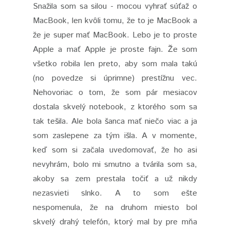
Snažila som sa silou - mocou vyhrať súťaž o
MacBook, len kvôli tomu, že to je MacBook a
že je super mať MacBook. Lebo je to proste
Apple a mať Apple je proste fajn. Že som
všetko robila len preto, aby som mala takú
(no povedze si úprimne) prestížnu vec.
Nehovoriac o tom, že som pár mesiacov
dostala skvelý notebook, z ktorého som sa
tak tešila. Ale bola šanca mať niečo viac a ja
som zaslepene za tým išla. A v momente,
keď som si začala uvedomovať, že ho asi
nevyhrám, bolo mi smutno a tvárila som sa,
akoby sa zem prestala točiť a už nikdy
nezasvieti slnko. A to som ešte
nespomenula, že na druhom miesto bol
skvelý drahý telefón, ktorý mal by pre mňa