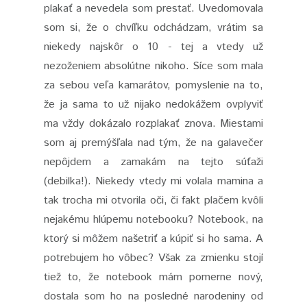
plakať a nevedela som prestať. Uvedomovala
som si, že o chvíľku odchádzam, vrátim sa
niekedy najskôr o 10 - tej a vtedy už
nezoženiem absolútne nikoho. Síce som mala
za sebou veľa kamarátov, pomyslenie na to,
že ja sama to už nijako nedokážem ovplyviť
ma vždy dokázalo rozplakať znova. Miestami
som aj premýšľala nad tým, že na galavečer
nepôjdem a zamakám na tejto súťaži
(debilka!). Niekedy vtedy mi volala mamina a
tak trocha mi otvorila oči, či fakt plačem kvôli
nejakému hlúpemu notebooku? Notebook, na
ktorý si môžem našetriť a kúpiť si ho sama. A
potrebujem ho vôbec? Však za zmienku stojí
tiež to, že notebook mám pomerne nový,
dostala som ho na posledné narodeniny od