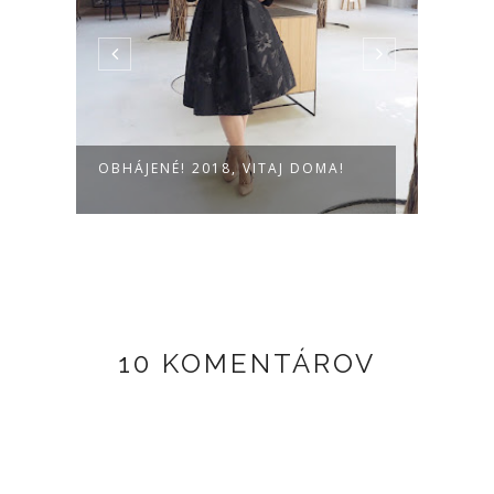
OBHÁJENÉ! 2018, VITAJ DOMA!
BLOG
THE .
10 KOMENTÁROV