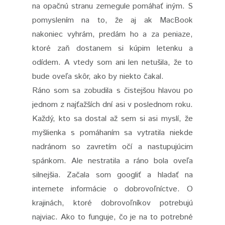
na opačnú stranu zemegule pomáhať iným. S
pomyslením na to, že aj ak MacBook
nakoniec vyhrám, predám ho a za peniaze,
ktoré zaň dostanem si kúpim letenku a
odídem. A vtedy som ani len netušila, že to
bude oveľa skôr, ako by niekto čakal.
Ráno som sa zobudila s čistejšou hlavou po
jednom z najťažších dní asi v poslednom roku.
Každý, kto sa dostal až sem si asi myslí, že
myšlienka s pomáhaním sa vytratila niekde
nadránom so zavretím očí a nastupujúcim
spánkom. Ale nestratila a ráno bola oveľa
silnejšia. Začala som googliť a hladať na
internete informácie o dobrovoľníctve. O
krajinách, ktoré dobrovoľníkov potrebujú
najviac. Ako to funguje, čo je na to potrebné