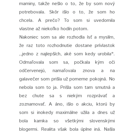
maminy, takže nešlo o to, že by som nový
potrebovala. Skôr išlo o to, že som ho
chcela. A prečo? To som si uvedomila
vlastne až niekoľko hodín potom.
Nakoniec som sa ale rozhodla ísť a myslím,
že raz toto rozhodnutie dostane prívlastok
,,jedno z najlepších, aké som kedy urobila".
Odmaľovala som sa, počkala kým oči
odčervenejú, namaľovala znova a na
galavečer som prišla už pomerne pokojná. No
nebola som to ja. Prišla som tam smutná a
bez chute sa s niekým rozprávať a
zoznamovať. A áno, išlo o akciu, ktorú by
som si inokedy maximálne užila a dnes už
bola kamka so všetkými slovenskými
blogermi. Realita však bola úplne iná. Našla