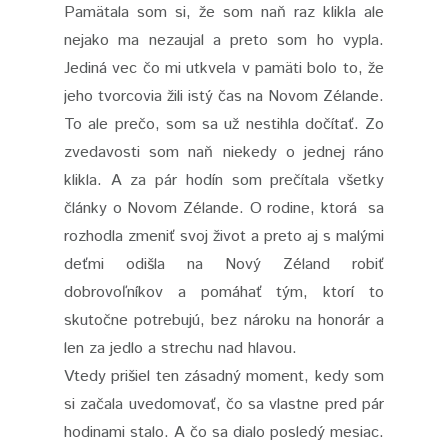
Pamätala som si, že som naň raz klikla ale
nejako ma nezaujal a preto som ho vypla.
Jediná vec čo mi utkvela v pamäti bolo to, že
jeho tvorcovia žili istý čas na Novom Zélande.
To ale prečo, som sa už nestihla dočítať. Zo
zvedavosti som naň niekedy o jednej ráno
klikla. A za pár hodín som prečítala všetky
články o Novom Zélande. O rodine, ktorá sa
rozhodla zmeniť svoj život a preto aj s malými
deťmi odišla na Nový Zéland robiť
dobrovoľníkov a pomáhať tým, ktorí to
skutočne potrebujú, bez nároku na honorár a
len za jedlo a strechu nad hlavou.
Vtedy prišiel ten zásadný moment, kedy som
si začala uvedomovať, čo sa vlastne pred pár
hodinami stalo. A čo sa dialo posledý mesiac.