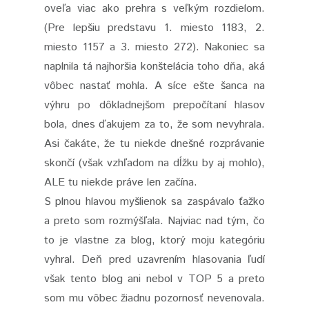
oveľa viac ako prehra s veľkým rozdielom.
(Pre lepšiu predstavu 1. miesto 1183, 2.
miesto 1157 a 3. miesto 272). Nakoniec sa
naplnila tá najhoršia konštelácia toho dňa, aká
vôbec nastať mohla. A síce ešte šanca na
výhru po dôkladnejšom prepočítaní hlasov
bola, dnes ďakujem za to, že som nevyhrala.
Asi čakáte, že tu niekde dnešné rozprávanie
skončí (však vzhľadom na dĺžku by aj mohlo),
ALE tu niekde práve len začína.
S plnou hlavou myšlienok sa zaspávalo ťažko
a preto som rozmýšľala. Najviac nad tým, čo
to je vlastne za blog, ktorý moju kategóriu
vyhral. Deň pred uzavrením hlasovania ľudí
však tento blog ani nebol v TOP 5 a preto
som mu vôbec žiadnu pozornosť nevenovala.