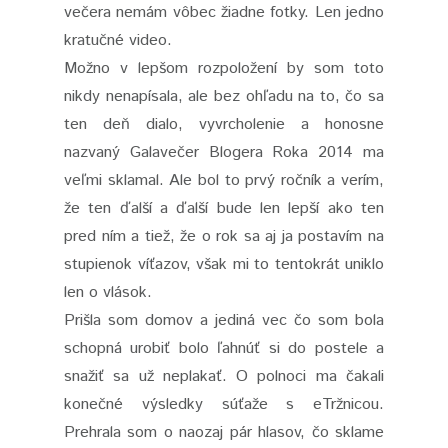
večera nemám vôbec žiadne fotky. Len jedno
kratučné video.
Možno v lepšom rozpoložení by som toto
nikdy nenapísala, ale bez ohľadu na to, čo sa
ten deň dialo, vyvrcholenie a honosne
nazvaný Galavečer Blogera Roka 2014 ma
veľmi sklamal. Ale bol to prvý ročník a verím,
že ten ďalší a ďalší bude len lepší ako ten
pred ním a tiež, že o rok sa aj ja postavím na
stupienok víťazov, však mi to tentokrát uniklo
len o vlások.
Prišla som domov a jediná vec čo som bola
schopná urobiť bolo ľahnúť si do postele a
snažiť sa už neplakať. O polnoci ma čakali
konečné výsledky súťaže s eTržnicou.
Prehrala som o naozaj pár hlasov, čo sklame