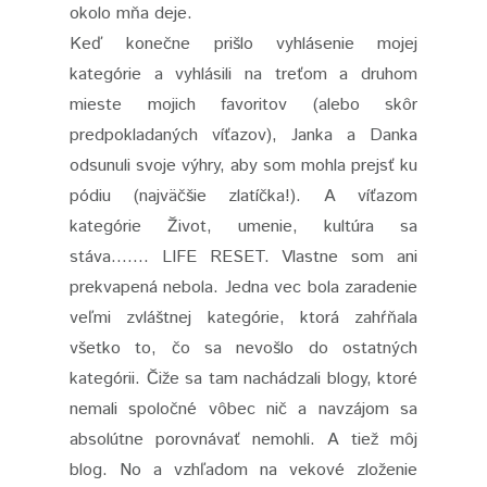
okolo mňa deje.
Keď konečne prišlo vyhlásenie mojej
kategórie a vyhlásili na treťom a druhom
mieste mojich favoritov (alebo skôr
predpokladaných víťazov), Janka a Danka
odsunuli svoje výhry, aby som mohla prejsť ku
pódiu (najväčšie zlatíčka!). A víťazom
kategórie Život, umenie, kultúra sa
stáva....... LIFE RESET. Vlastne som ani
prekvapená nebola. Jedna vec bola zaradenie
veľmi zvláštnej kategórie, ktorá zahŕňala
všetko to, čo sa nevošlo do ostatných
kategórii. Čiže sa tam nachádzali blogy, ktoré
nemali spoločné vôbec nič a navzájom sa
absolútne porovnávať nemohli. A tiež môj
blog. No a vzhľadom na vekové zloženie