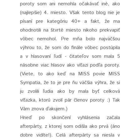
poroty som ani nemohla očakávať iné, ako
(najlepšie) 4. miesto. Však tento blog nie je
písaní pre kategóriu 40+ a fakt, že ma
ohodnotili na štvrté miesto nikoho prekvapiť
vôbec nemohol. Pre mňa bolo najväčšou
výhrou to, že som do finále vôbec postúpila
a v hlasovaní ľudí - čitateľov som mala 5
násobne viac hlasov ako víťazi podľa poroty.
(Viete, to ako keď na MISS povie MISS
Sympatia, že to je pre ňu väčšia výhra, že si
ju zvolili ľudia ako by mala byť celková
víťazka, ktorú zvolí pár členov poroty :) Tak
Vám znova ďakujem.)
Hneď po skončení vyhlásenia začala
afterpárty, z ktorej som odišla ako prvá (áno
dobre vidíte!). Celá afterpárty sa niesla v