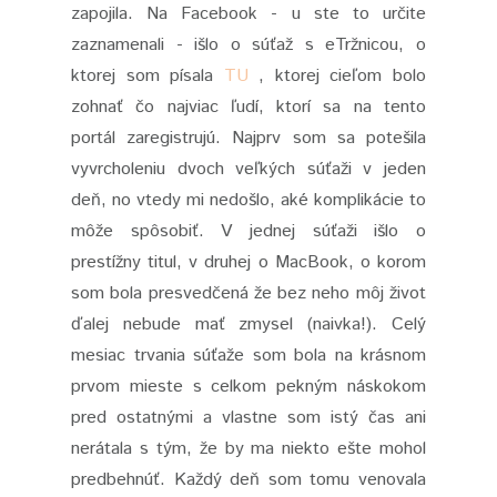
zapojila. Na Facebook - u ste to určite
zaznamenali - išlo o súťaž s eTržnicou, o
ktorej som písala
TU
, ktorej cieľom bolo
zohnať čo najviac ľudí, ktorí sa na tento
portál zaregistrujú. Najprv som sa potešila
vyvrcholeniu dvoch veľkých súťaži v jeden
deň, no vtedy mi nedošlo, aké komplikácie to
môže spôsobiť. V jednej súťaži išlo o
prestížny titul, v druhej o MacBook, o korom
som bola presvedčená že bez neho môj život
ďalej nebude mať zmysel (naivka!). Celý
mesiac trvania súťaže som bola na krásnom
prvom mieste s celkom pekným náskokom
pred ostatnými a vlastne som istý čas ani
nerátala s tým, že by ma niekto ešte mohol
predbehnúť. Každý deň som tomu venovala