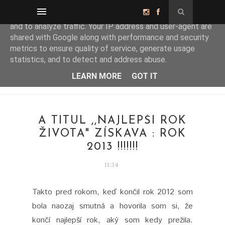
This site uses cookies from Google to deliver its services
and to analyze traffic. Your IP address and user-agent are
shared with Google along with performance and security
metrics to ensure quality of service, generate usage
statistics, and to detect and address abuse.
LEARN MORE
GOT IT
A TITUL ,,NAJLEPŠÍ ROK
ŽIVOTA" ZÍSKAVA : ROK
2013 !!!!!!!
11:34
Takto pred rokom, keď končil rok 2012 som
bola naozaj smutná a hovorila som si, že
končí najlepší rok, aký som kedy prežila.