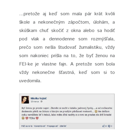
...pretože aj keď som mala pár krát kvôli
škole a nekonečným zápočtom, úlohám, a
skúškam chuť skočiť z okna alebo sa hodiť
pod vlak a dennodenne som rozmýšľala,
prečo som nešla študovať žurnalistiku, vždy
som nakoniec prišla na to, že byť ženou na
FEI-ke je vlastne fajn. A pretože som bola
vždy nekonečne šťastná, keď som si to
uvedomila.