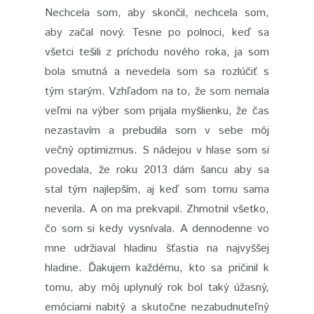
Nechcela som, aby skončil, nechcela som,
aby začal nový. Tesne po polnoci, keď sa
všetci tešili z príchodu nového roka, ja som
bola smutná a nevedela som sa rozlúčiť s
tým starým. Vzhľadom na to, že som nemala
veľmi na výber som prijala myšlienku, že čas
nezastavím a prebudila som v sebe môj
večný optimizmus. S nádejou v hlase som si
povedala, že roku 2013 dám šancu aby sa
stal tým najlepším, aj keď som tomu sama
neverila. A on ma prekvapil. Zhmotnil všetko,
čo som si kedy vysnívala. A dennodenne vo
mne udržiaval hladinu šťastia na najvyššej
hladine. Ďakujem každému, kto sa pričinil k
tomu, aby môj uplynulý rok bol taký úžasný,
emóciami nabitý a skutočne nezabudnuteľný