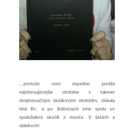
...pretože som úspešne prežila
najstresujúcejšie obdobie s takmer
dvojmesačným skúškovým obdobím, získala
titul Bc. a po štátniciach sme spolu so
spolužiakmi skočili z mosta. V šatách a
oblekoch!