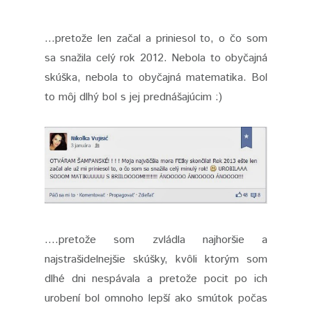
...pretože len začal a priniesol to, o čo som
sa snažila celý rok 2012. Nebola to obyčajná
skúška, nebola to obyčajná matematika. Bol
to môj dlhý bol s jej prednášajúcim :)
....pretože som zvládla najhoršie a
najstrašidelnejšie skúšky, kvôli ktorým som
dlhé dni nespávala a pretože pocit po ich
urobení bol omnoho lepší ako smútok počas